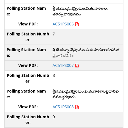
శ్రీ జె.డబ్యు.నెహ్రుమం.ప.ఉ.పాఠశాల,
తూర్పుభాగభవనం
AC51PS006
7
శ్రీ జె.డబ్యు.నెహ్రుమం.ప.ఉ.పాఠశాలపడమర
ప్రధానభవనం
AC51PS007
8
శ్రీజె.డబ్యు.నెహ్రుమం.ప.ఉ.పాఠశాలప్రధానభ
వనఉత్తరభాగం
AC51PS008
9