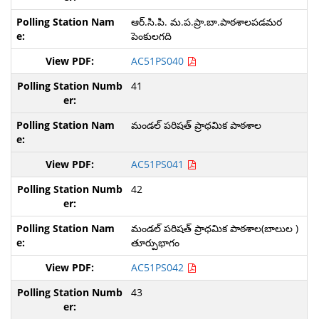
ఆర్.సి.పి. మ.ప.ప్రా.బా.పాఠశాలపడమర
పెంకులగది
AC51PS040
41
మండల్ పరిషత్ ప్రాధమిక పాఠశాల
AC51PS041
42
మండల్ పరిషత్ ప్రాధమిక పాఠశాల(బాలుల )
తూర్పుభాగం
AC51PS042
43