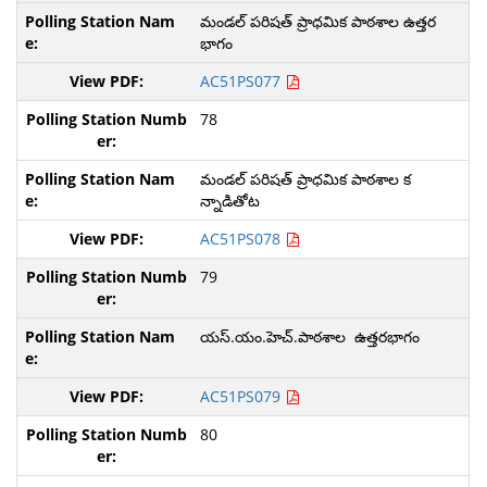
మండల్ పరిషత్ ప్రాధమిక పాఠశాల ఉత్తర
భాగం
AC51PS077
78
మండల్ పరిషత్ ప్రాధమిక పాఠశాల క
న్నాడితోట
AC51PS078
79
యస్.యం.హెచ్.పాఠశాల ఉత్తరభాగం
AC51PS079
80