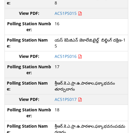
8
AC51PS015
16
యస్ కెపిజిఎన్ జెకాలేజి,టైల్డ్ బిల్డింగ్ దక్షిణ-1
5
AC51PS016
17
శ్రీఆర్.కె.ఎ.ప్రా.ఉ.పాఠశాల,ఫక్కాభవనం
తూర్పుబాగం
AC51PS017
18
శ్రీఆర్.కె.ఎ.ప్రా.ఉ.పాఠశాల,ఫక్కాభవనంపడమ
రబాగం