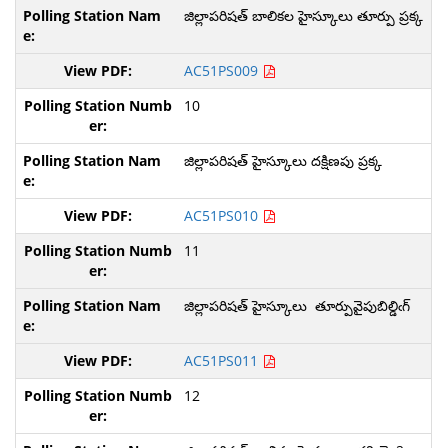
జిల్లాపరిషత్ బాలికల హైస్కూలు తూర్పు ప్రక్క
AC51PS009
10
జిల్లాపరిషత్ హైస్కూలు దక్షిణపు ప్రక్క
AC51PS010
11
జిల్లాపరిషత్ హైస్కూలు తూర్పువైపుబిల్డిఁగ్
AC51PS011
12