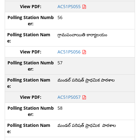
AC51PS055
56
గ్రామపంచాయితి కార్యాలయం
AC51PS056
57
మండల్ పరిషత్ ప్రాధమిక పాఠశాల
AC51PS057
58
మండల్ పరిషత్ ప్రాధమిక పాఠశాల