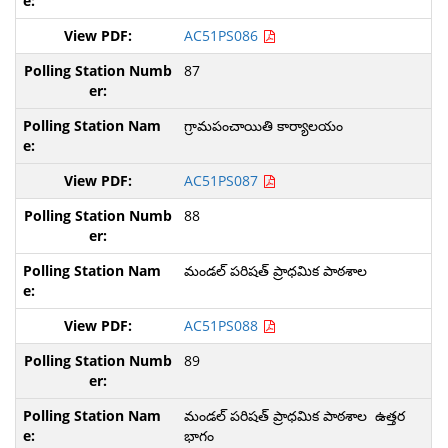
AC51PS086
87
గ్రామపంచాయితి కార్యాలయం
AC51PS087
88
మండల్ పరిషత్ ప్రాధమిక పాఠశాల
AC51PS088
89
మండల్ పరిషత్ ప్రాధమిక పాఠశాల ఉత్తర
భాగం