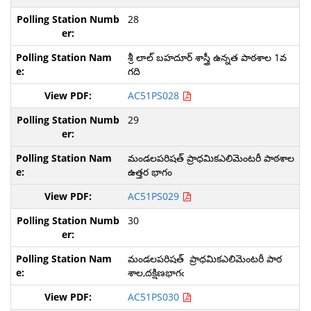
28
శ్రీ లాల్ బహదూర్ శాస్త్రీ ఉన్నత పాఠశాల 1వ
గది
AC51PS028
29
మండలపరిషత్ ప్రాధమికఎలిమెంటరీ పాఠశాల
ఉత్తర భాగం
AC51PS029
30
మండలపరిషత్ ప్రాధమికఎలిమెంటరీ పాఠ
శాల,దక్షిణభాగఁ
AC51PS030