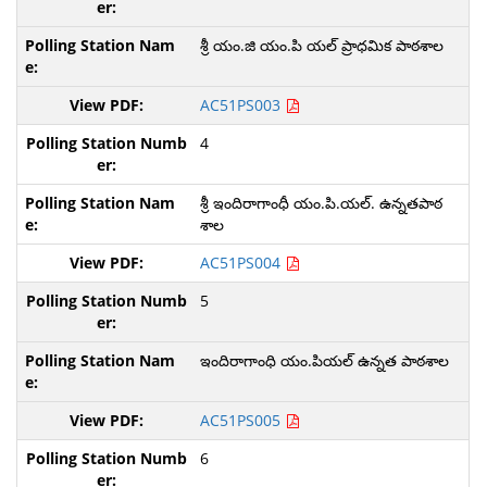
శ్రీ యం.జి యం.పి యల్ ప్రాధమిక పాఠశాల
AC51PS003
4
శ్రీ ఇందిరాగాంధీ యం.పి.యల్. ఉన్నతపాఠ
శాల
AC51PS004
5
ఇందిరాగాంధి యం.పియల్ ఉన్నత పాఠశాల
AC51PS005
6