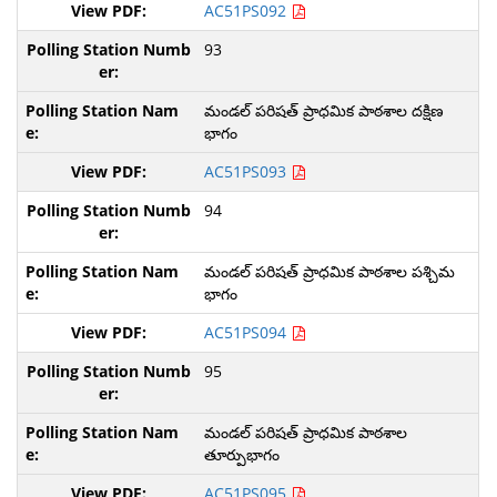
AC51PS092
93
మండల్ పరిషత్ ప్రాధమిక పాఠశాల దక్షిణ
భాగం
AC51PS093
94
మండల్ పరిషత్ ప్రాధమిక పాఠశాల పశ్చిమ
భాగం
AC51PS094
95
మండల్ పరిషత్ ప్రాధమిక పాఠశాల
తూర్పుభాగం
AC51PS095