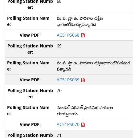
68
మ.ప. ప్రా.ఉ. పాఠశాల దక్షిణ
భాగంలోతూర్పుఫక్కాగది
AC51PS068
69
మ.ప. ప్రా.ఉ. పాఠశాల దక్షిణభాగంలోపడమర
ఫక్కాగది
AC51PS069
70
మండల్ పరిషత్ ప్రాధమిక పాఠశాల
తూర్పుభాగం
AC51PS070
71