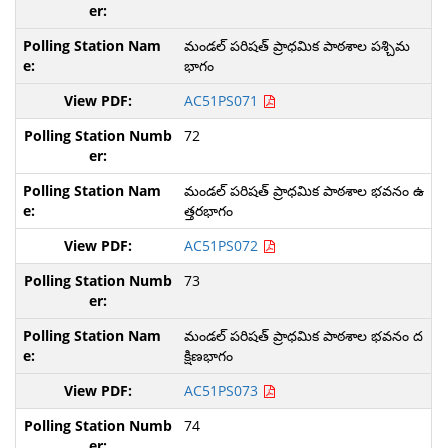
మండల్ పరిషత్ ప్రాధమిక పాఠశాల పశ్చిమ
భాగం
AC51PS071
72
మండల్ పరిషత్ ప్రాధమిక పాఠశాల భవనం ఉ
త్తరభాగం
AC51PS072
73
మండల్ పరిషత్ ప్రాధమిక పాఠశాల భవనం ద
క్షిణభాగం
AC51PS073
74