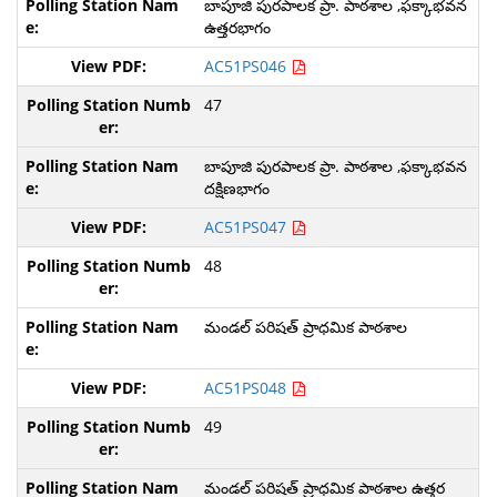
బాపూజి పురపాలక ప్రా. పాఠశాల ,ఫక్కాభవన
ఉత్తరభాగం
AC51PS046
47
బాపూజి పురపాలక ప్రా. పాఠశాల ,ఫక్కాభవన
దక్షిణభాగం
AC51PS047
48
మండల్ పరిషత్ ప్రాధమిక పాఠశాల
AC51PS048
49
మండల్ పరిషత్ ప్రాధమిక పాఠశాల ఉత్తర