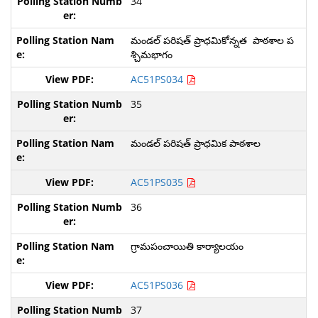
34
మండల్ పరిషత్ ప్రాధమికోన్నత పాఠశాల ప
శ్చిమభాగం
AC51PS034
35
మండల్ పరిషత్ ప్రాధమిక పాఠశాల
AC51PS035
36
గ్రామపంచాయితి కార్యాలయం
AC51PS036
37