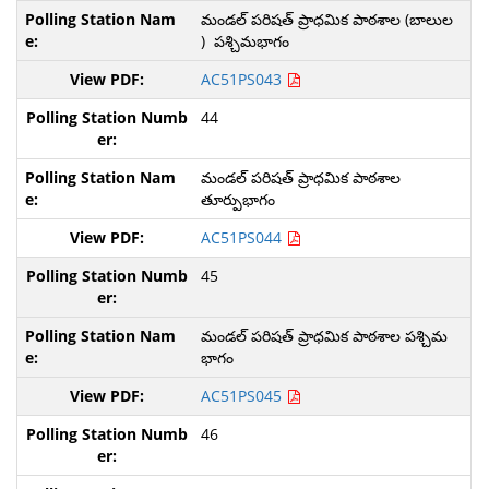
మండల్ పరిషత్ ప్రాధమిక పాఠశాల (బాలుల
) పశ్చిమభాగం
AC51PS043
44
మండల్ పరిషత్ ప్రాధమిక పాఠశాల
తూర్పుభాగం
AC51PS044
45
మండల్ పరిషత్ ప్రాధమిక పాఠశాల పశ్చిమ
భాగం
AC51PS045
46