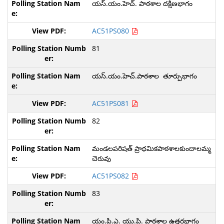
యస్.యం.హెచ్. పాఠశాల దక్షిణభాగం
AC51PS080
81
యస్.యం.హెచ్.పాఠశాల తూర్పుభాగం
AC51PS081
82
మండలపరిషత్ ప్రాధమికపాఠశాలకుందాలమ్మ
చెరువు
AC51PS082
83
యం.పి.ఎ. యు.పి. పాఠశాల ఉత్తరభాగం