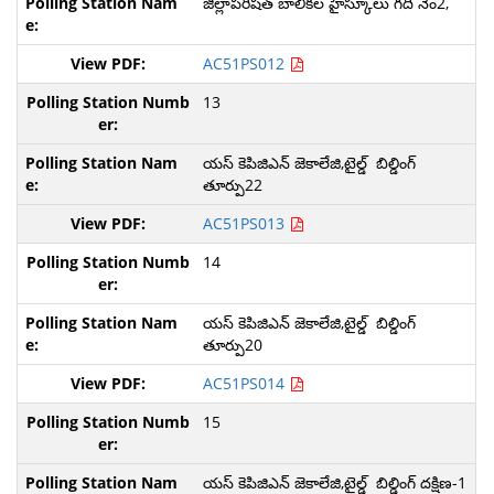
జిల్లాపరిషత్ బాలికల హైస్కూలు గది నెం2,
AC51PS012
13
యస్ కెపిజిఎన్ జెకాలేజి,టైల్డ్ బిల్డింగ్
తూర్పు22
AC51PS013
14
యస్ కెపిజిఎన్ జెకాలేజి,టైల్డ్ బిల్డింగ్
తూర్పు20
AC51PS014
15
యస్ కెపిజిఎన్ జెకాలేజి,టైల్డ్ బిల్డింగ్ దక్షిణ-1