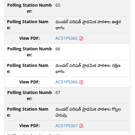
65
మండల్ పరిషత్ ప్రాధమిక పాఠశాల ఉత్తర
భాగం
AC51PS065
66
మండల్ పరిషత్ ప్రాధమిక పాఠశాల దక్షిణ
భాగం
AC51PS066
67
మండల్ పరిషత్ ప్రాధమిక పాఠశాల గొల్లల
చెరువు
AC51PS067