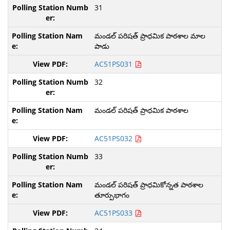
31
మండల్ పరిషత్ ప్రాధమిక పాఠశాల మాల
పాడు
AC51PS031
32
మండల్ పరిషత్ ప్రాధమిక పాఠశాల
AC51PS032
33
మండల్ పరిషత్ ప్రాధమికోన్నత పాఠశాల
తూర్పుభాగం
AC51PS033