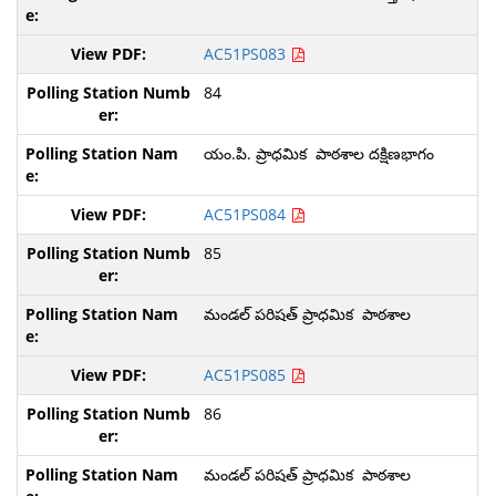
AC51PS083
84
యం.పి. ప్రాధమిక పాఠశాల దక్షిణభాగం
AC51PS084
85
మండల్ పరిషత్ ప్రాధమిక పాఠశాల
AC51PS085
86
మండల్ పరిషత్ ప్రాధమిక పాఠశాల