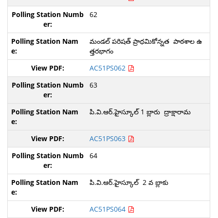
62
మండల్ పరిషత్ ప్రాధమికోన్నత పాఠశాల ఉ
త్తరభాగం
AC51PS062
63
పి.వి.ఆర్.హైస్కూల్ 1 బ్లారు ద్రాక్షారామ
AC51PS063
64
పి.వి.ఆర్.హైస్కూల్ 2 వ బ్లాకు
AC51PS064