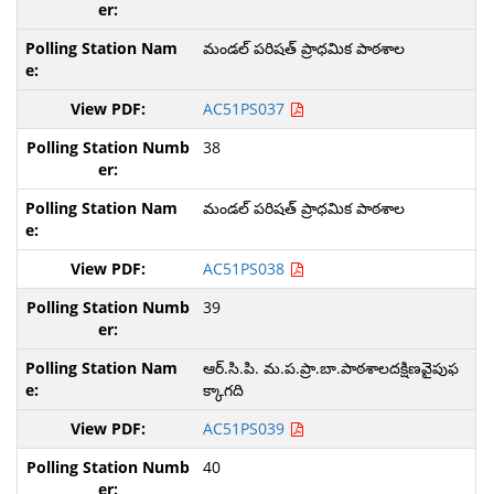
మండల్ పరిషత్ ప్రాధమిక పాఠశాల
AC51PS037
38
మండల్ పరిషత్ ప్రాధమిక పాఠశాల
AC51PS038
39
ఆర్.సి.పి. మ.ప.ప్రా.బా.పాఠశాలదక్షిణవైపుఫ
క్కాగది
AC51PS039
40