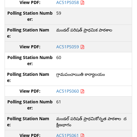
AC51PS058
59
మండల్ పరిషత్ ప్రాధమిక పాఠశాల
AC51PS059
60
గ్రామపంచాయితి కార్యాలయం
AC51PS060
61
మండల్ పరిషత్ ప్రాధమికోన్నత పాఠశాల ద
క్షిణభాగం
AC51PS061