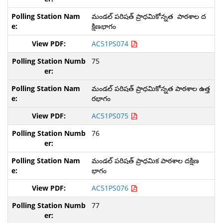
మండల్ పరిషత్ ప్రాధమికోన్నత పాఠశాల ద
క్షిణభాగం
AC51PS074
75
మండల్ పరిషత్ ప్రాధమికోన్నత పాఠశాల ఉత్త
రభాగం
AC51PS075
76
మండల్ పరిషత్ ప్రాధమిక పాఠశాల దక్షిణ
భాగం
AC51PS076
77