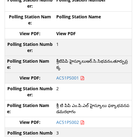
Polling Station Name
View PDF
1
శ్రీటిపిపి హైస్కూలుఆర్.సి.సిభవనం,తూర్పుప్ర
క్క
AC51PS001
2
శ్రీ టి పిపి ఎం.పి.ఎల్ హైస్కూలు ఫక్కాభవనప
డమరభాగం
AC51PS002
3