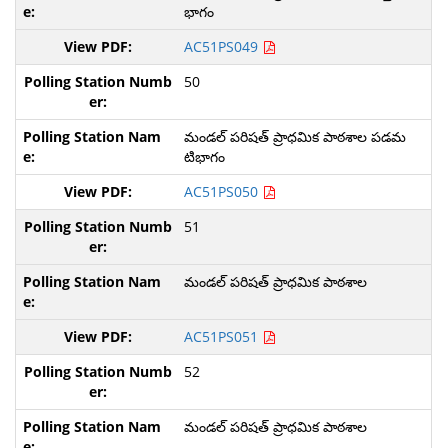
భాగం
AC51PS049
50
మండల్ పరిషత్ ప్రాధమిక పాఠశాల పడమ
టిభాగం
AC51PS050
51
మండల్ పరిషత్ ప్రాధమిక పాఠశాల
AC51PS051
52
మండల్ పరిషత్ ప్రాధమిక పాఠశాల