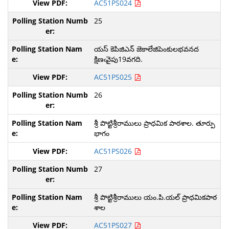
AC51PS024
25
యస్ కెపిజిఎన్ జెకాలేజిపెంకులభవనద
క్షిణఁవైపు19వగది.
AC51PS025
26
శ్రీ పొట్టిశ్రీరాములు ప్రాధమిక పాఠశాల. తూర్పు
భాగం
AC51PS026
27
శ్రీ పొట్టిశ్రీరాములు యం.పి.యల్ ప్రాధమికపాఠ
శాల
AC51PS027