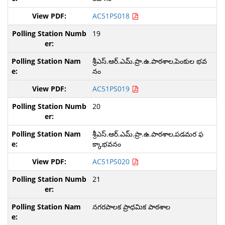
AC51PS018
19
శ్రీఎస్.ఆర్.ఎమ్.ప్రా.ఉ.పాఠశాల,పెంకుల భవ
నం
AC51PS019
20
శ్రీఎస్.ఆర్.ఎమ్.ప్రా.ఉ.పాఠశాల,పడమర ఫ
క్కాభవనం
AC51PS020
21
నగరపాలక ప్రాధమిక పాఠశాల