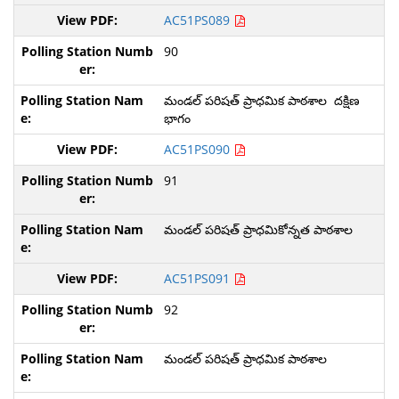
AC51PS089
90
మండల్ పరిషత్ ప్రాధమిక పాఠశాల దక్షిణ
భాగం
AC51PS090
91
మండల్ పరిషత్ ప్రాధమికోన్నత పాఠశాల
AC51PS091
92
మండల్ పరిషత్ ప్రాధమిక పాఠశాల