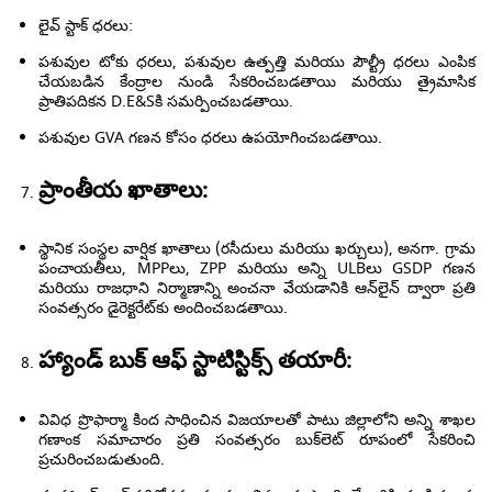
లైవ్ స్టాక్ ధరలు:
పశువుల టోకు ధరలు, పశువుల ఉత్పత్తి మరియు పౌల్ట్రీ ధరలు ఎంపిక
చేయబడిన కేంద్రాల నుండి సేకరించబడతాయి మరియు త్రైమాసిక
ప్రాతిపదికన D.E&Sకి సమర్పించబడతాయి.
పశువుల GVA గణన కోసం ధరలు ఉపయోగించబడతాయి.
ప్రాంతీయ ఖాతాలు:
స్థానిక సంస్థల వార్షిక ఖాతాలు (రసీదులు మరియు ఖర్చులు), అనగా. గ్రామ
పంచాయతీలు, MPPలు, ZPP మరియు అన్ని ULBలు GSDP గణన
మరియు రాజధాని నిర్మాణాన్ని అంచనా వేయడానికి ఆన్‌లైన్ ద్వారా ప్రతి
సంవత్సరం డైరెక్టరేట్‌కు అందించబడతాయి.
హ్యాండ్ బుక్ ఆఫ్ స్టాటిస్టిక్స్ తయారీ:
వివిధ ప్రొఫార్మా కింద సాధించిన విజయాలతో పాటు జిల్లాలోని అన్ని శాఖల
గణాంక సమాచారం ప్రతి సంవత్సరం బుక్‌లెట్ రూపంలో సేకరించి
ప్రచురించబడుతుంది.