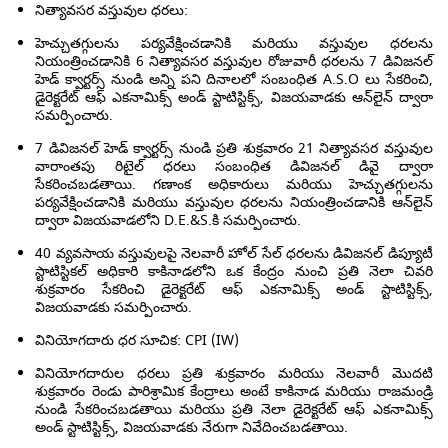
నిత్యావసర వస్తువుల ధరలు:
హెచ్చుతగ్గులను పర్యవేక్షించడానికి మరియు వస్తువుల ధరలను
నియంత్రించడానికి 6 నిత్యావసర వస్తువుల రోజువారీ ధరలను 7 డివిజనల్
హెడ్ క్వార్టర్స్ నుండి అన్ని పని దినాలలో సంబంధిత A.S.O లు సేకరించి,
డైరెక్టరేట్ ఆఫ్ ఎకనామిక్స్ అండ్ స్టాటిస్టిక్స్, విజయవాడకు ఆన్‌లైన్ ద్వారా
సమర్పించారు.
7 డివిజనల్ హెడ్ క్వార్టర్స్ నుండి ప్రతి శుక్రవారం 21 నిత్యావసర వస్తువుల
వారాంతపు రిటైల్ ధరలు సంబంధిత డివిజనల్ డివై ద్వారా
సేకరించబడతాయి. గణాంక అధికారులు మరియు హెచ్చుతగ్గులను
పర్యవేక్షించడానికి మరియు వస్తువుల ధరలను నియంత్రించడానికి ఆన్‌లైన్
ద్వారా విజయవాడలోని D.E.&S.కి సమర్పించారు.
40 వ్యవసాయ వస్తువులపై నెలవారీ హోల్ సేల్ ధరలను డివిజనల్ డిప్యూటీ
స్టాటిస్టికల్ అధికారి కాకినాడలోని ఒక కేంద్రం నుంచి ప్రతి నెలా చివరి
శుక్రవారం సేకరించి డైరెక్టరేట్ ఆఫ్ ఎకనామిక్స్ అండ్ స్టాటిస్టిక్స్,
విజయవాడకు సమర్పించారు.
వినియోగదారు ధర సూచిక: CPI (IW)
వినియోగదారుల ధరలు ప్రతి శుక్రవారం మరియు నెలవారీ మొదటి
శుక్రవారం రెండు పారిశ్రామిక కేంద్రాలు అంటే కాకినాడ మరియు రాజమండ్రి
నుండి సేకరించబడతాయి మరియు ప్రతి నెలా డైరెక్టరేట్ ఆఫ్ ఎకనామిక్స్
అండ్ స్టాటిస్టిక్స్, విజయవాడకు నేరుగా నివేదించబడతాయి.