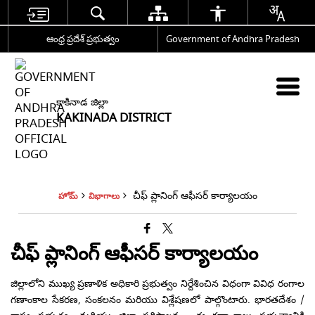
ఆంధ్ర ప్రదేశ్ ప్రభుత్వం
Government of Andhra Pradesh
కాకినాడ జిల్లా
KAKINADA DISTRICT
చీఫ్ ప్లానింగ్ ఆఫీసర్ కార్యాలయం
హోమ్
విభాగాలు
చీఫ్ ప్లానింగ్ ఆఫీసర్ కార్యాలయం
జిల్లాలోని ముఖ్య ప్రణాళిక అధికారి ప్రభుత్వం నిర్దేశించిన విధంగా వివిధ రంగాల
గణాంకాల సేకరణ, సంకలనం మరియు విశ్లేషణలో పాల్గొంటారు. భారతదేశం /