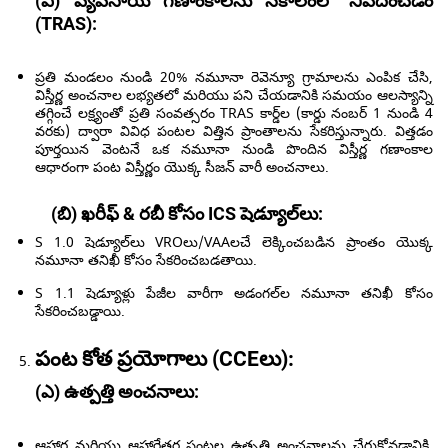
(ఎ) వ్యవసాయ గణాంకాలను సకాలంలో నివేదించడం
(TRAS):
ప్రతి మండలం నుండి 20% నమూనా రెవెన్యూ గ్రామాలను ఎంపిక చేసి,
విస్తీర్ణ అంచనాల లభ్యతలో మరియు పని చేయడానికి సమయం ఆలస్యాన్ని
తగ్గించే లక్ష్యంతో ప్రతి సంవత్సరం TRAS కార్డ్‌ల (కార్డు నంబర్ 1 నుండి 4
వరకు) ద్వారా వివిధ పంటల విత్తిన ప్రాంతాలను సేకరిస్తున్నారు. విత్తడం
పూర్తయిన వెంటనే ఒక నమూనా నుండి పొందిన విస్తీర్ణ గణాంకాల
ఆధారంగా పంట విస్తీర్ణం యొక్క సీజన్ వారీ అంచనాలు.
(బి) ఖరీఫ్ & రబీ కోసం ICS షెడ్యూల్‌లు:
S 1.0 షెడ్యూల్‌లు VROలు/VAAలచే లెక్కించబడిన ప్రాంతం యొక్క
నమూనా తనిఖీ కోసం సేకరించబడతాయి.
S 1.1 షెడ్యూళ్లు పేజీల వారీగా అడంగల్‌ల నమూనా తనిఖీ కోసం
సేకరించబడ్డాయి.
పంట కోత ప్రయోగాలు (CCEలు):
(ఎ) ఉత్పత్తి అంచనాలు:
ఆహార మరియు ఆహారేతర పంటల ఉత్పత్తి అంచనాలను చేరుకోవడానికి,