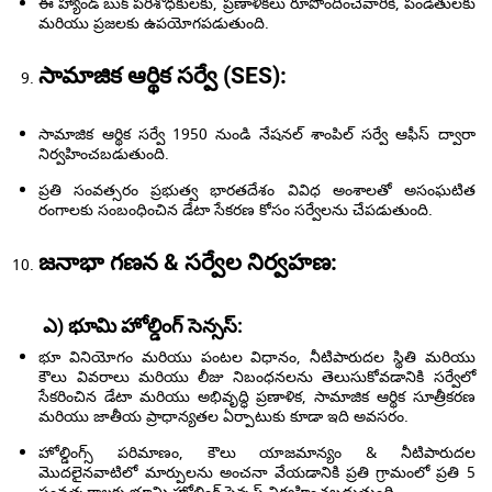
ఈ హ్యాండ్ బుక్ పరిశోధకులకు, ప్రణాళికలు రూపొందించేవారికి, పండితులకు
మరియు ప్రజలకు ఉపయోగపడుతుంది.
సామాజిక ఆర్థిక సర్వే (SES):
సామాజిక ఆర్థిక సర్వే 1950 నుండి నేషనల్ శాంపిల్ సర్వే ఆఫీస్ ద్వారా
నిర్వహించబడుతుంది.
ప్రతి సంవత్సరం ప్రభుత్వ భారతదేశం వివిధ అంశాలతో అసంఘటిత
రంగాలకు సంబంధించిన డేటా సేకరణ కోసం సర్వేలను చేపడుతుంది.
జనాభా గణన & సర్వేల నిర్వహణ:
ఎ) భూమి హోల్డింగ్ సెన్సస్:
భూ వినియోగం మరియు పంటల విధానం, నీటిపారుదల స్థితి మరియు
కౌలు వివరాలు మరియు లీజు నిబంధనలను తెలుసుకోవడానికి సర్వేలో
సేకరించిన డేటా మరియు అభివృద్ధి ప్రణాళిక, సామాజిక ఆర్థిక సూత్రీకరణ
మరియు జాతీయ ప్రాధాన్యతల ఏర్పాటుకు కూడా ఇది అవసరం.
హోల్డింగ్స్ పరిమాణం, కౌలు యాజమాన్యం & నీటిపారుదల
మొదలైనవాటిలో మార్పులను అంచనా వేయడానికి ప్రతి గ్రామంలో ప్రతి 5