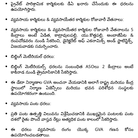
ప్రైవేట్ పారిశ్రామిక కార్మికులకు డీఏ ఖరారు చేసేందుకు ఈ ధరలను
ఉపయోగిస్తారు.
వ్యవసాయ కార్మికులు & వ్యవసాయేతర కార్మికుల రోజువారీ వేతనాలు:
వ్యవసాయ కార్మికులు & వ్యవసాయేతర కార్మికుల రోజువారీ వేతనాలను 5
కేంద్రాలు అంటే ఏడిత, కాట్రావులపల్లి, యు.కొత్తపల్లి, అంబాజీపేట &
రంపచోడవరం నుండి సేకరించి, డైరెక్టరేట్ ఆఫ్ ఎకనామిక్స్ అండ్ స్టాటిస్టిక్స్,
విజయవాడకు సమర్పించారు.
బిల్డింగ్ మెటీరియల్ ధరలు:
బిల్డింగ్ మెటీరియల్స్ ధరలను సంబంధిత ASOలు 2 కేంద్రాలు అంటే
కాకినాడ నుండి త్రైమాసికానికి సేకరిస్తారు.
ఈ డేటా నిర్మాణాల GVA అంచనా వేయడానికి అలాగే రాష్ట్ర మరియు కేంద్ర
స్థాయిలో నిర్మాణ ఏజెన్సీలు మరియు భవన పరిశోధన సంస్థలకు
ఉపయోగకరంగా ఉంటుంది.
వ్యవసాయ పంట ధరలు:
ప్రతి పంట ఉత్పత్తి విలువను విశ్లేషించడానికి ముఖ్యమైన పంటలకు పంట
దశలో రైతు పొందే వాస్తవ రేట్లు అత్యధిక పంట కాలంలో సేకరిస్తారు.
ఈ ధరలు వ్యవసాయ రంగం యొక్క GVA గణన కోసం
ఉపయోగించబడతాయి.