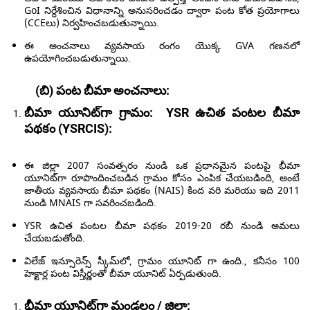
GoI నిర్దేశించిన విధానాన్ని అనుసరించడం ద్వారా పంట కోత ప్రయోగాలు
(CCEలు) నిర్వహించబడుతున్నాయి.
ఈ అంచనాలు వ్యవసాయ రంగం యొక్క GVA గణనలో
ఉపయోగించబడుతున్నాయి.
(బి) పంట బీమా అంచనాలు:
బీమా యూనిట్‌గా గ్రామం:
YSR ఉచిత పంటల బీమా
పథకం (YSRCIS):
ఈ జిల్లా 2007 సంవత్సరం నుండి ఒక ప్రధానమైన పంటపై భీమా
యూనిట్‌గా రూపొందించబడిన గ్రామం కోసం ఎంపిక చేయబడింది, అంటే
జాతీయ వ్యవసాయ బీమా పథకం (NAIS) కింద వరి మరియు ఇది 2011
నుండి MNAIS గా సవరించబడింది.
YSR ఉచిత పంటల బీమా పథకం 2019-20 రబీ నుండి అమలు
చేయబడుతోంది.
విలేజ్ ఇన్సూరెన్స్ స్కీమ్‌లో, గ్రామం యూనిట్ గా ఉంది., కనీసం 100
హెక్టార్ల పంట విస్తీర్ణంతో బీమా యూనిట్ ఏర్పడుతుంది.
భీమా యూనిట్‌గా మండలం / జిల్లా: