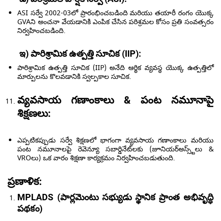
ASI సర్వే 2002-03లో ప్రారంభించబడింది మరియు తయారీ రంగం యొక్క
GVAని అంచనా వేయడానికి ఎంపిక చేసిన పరిశ్రమల కోసం ప్రతి సంవత్సరం
నిర్వహించబడింది.
ఇ) పారిశ్రామిక ఉత్పత్తి సూచిక (IIP):
పారిశ్రామిక ఉత్పత్తి సూచిక (IIP) అనేది ఆర్థిక వ్యవస్థ యొక్క ఉత్పత్తిలో
మార్పులను కొలవడానికి స్వల్పకాల సూచిక.
వ్యవసాయ గణాంకాలు & పంట నమూనాపై
శిక్షణలు:
ఎప్పటికప్పుడు సర్వే శిక్షణలో భాగంగా వ్యవసాయ గణాంకాలు మరియు
పంట నమూనాలపై రెవెన్యూ సబార్డినేట్‌లకు (జూనియర్‌అస్స్ట్‌లు &
VROలు) ఒక వారం శిక్షణా కార్యక్రమం నిర్వహించబడుతుంది.
ప్రణాళిక:
MPLADS (పార్లమెంటు సభ్యుడు స్థానిక ప్రాంత అభివృద్ధి
పథకం)