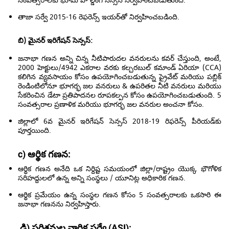
సంవత్సరాలకు భూమి హోల్డింగ్ సెన్సస్ నిర్వహించబడుతుంది.
తాజా సర్వే 2015-16 రెఫరెన్స్ ఇయర్‌తో నిర్వహించబడింది.
బి) మైనర్ ఇరిగేషన్ సెన్సస్:
జనాభా గణన అన్ని చిన్న నీటిపారుదల వనరులను కవర్ చేస్తుంది, అంటే,
2000 హెక్టులు/4942 ఎకరాల వరకు కల్చరబుల్ కమాండ్ ఏరియా (CCA)
కలిగిన వ్యవసాయం కోసం ఉపయోగించబడుతున్న ప్రైవేట్ మరియు పబ్లిక్
రెండింటిలోనూ భూగర్భ జల వనరులు & ఉపరితల నీటి వనరులు మరియు
సేకరించిన డేటా ప్రతిపాదనల రూపకల్పన కోసం ఉపయోగించబడుతుంది. 5
సంవత్సరాల ప్రణాళిక మరియు భూగర్భ జల వనరుల అంచనా కోసం.
జిల్లాలో 6వ మైనర్ ఇరిగేషన్ సెన్సస్ 2018-19 రిఫరెన్స్ పీరియడ్‌కు
పూర్తయింది.
c) ఆర్థిక గణన:
ఆర్థిక గణన అనేది ఒక నిర్దిష్ట సమయంలో జిల్లా/రాష్ట్రం యొక్క భౌగోళిక
సరిహద్దులలో ఉన్న అన్ని సంస్థలు / యూనిట్ల అధికారిక గణన.
ఆర్థిక ప్రమేయం ఉన్న సంస్థల గణన కోసం 5 సంవత్సరాలకు ఒకసారి ఈ
జనాభా గణనను నిర్వహిస్తారు.
డి) పరిశ్రమల వార్షిక సర్వే (ASI):