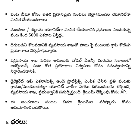
పంట బీమా కోసం ఇతర ప్రధానమైన పంటలు జిల్లా/మండల యూనిట్‌గా
ఎంపిక చేయబడతాయి.
మండలం / జిల్లాను యూనిట్‌గా ఎంపిక చేయడానికి ప్రమాణం ఎంచుకున్న
పంట కింద 5000 ఎకరాల విస్తీర్ణం.
దిగుబడిని కొలవడానికి వ్యవసాయ శాఖతో పాటు పై పంటలకు క్రాప్ కోటింగ్
ప్రయోగాలు నిర్వహిస్తున్నారు.
వ్యవసాయ శాఖ పథకం అమలుకు నోడల్ ఏజెన్సీ మరియు సకాలంలో
అజ్మోయిష్, పంట కోత ప్రయోగాల నిర్వహణ కోసం సమన్వయాన్ని
నిర్ధారించడానికి.
డైరెక్టరేట్ ఆఫ్ ఎకనామిక్స్ అండ్ స్టాటిస్టిక్స్ ఎంపిక చేసిన ప్రతి పంటకు
గ్రామం/మండలం/జిల్లా యూనిట్ వారీగా సగటు దిగుబడులను లెక్కించి,
వ్యవసాయ శాఖ, ప్రభుత్వానికి సమర్పిస్తుంది. క్లెయిమ్ లెక్కింపు కోసం AP.
ఈ అంచనాలు పంటల బీమా క్లెయిమ్‌ల పరిష్కారం కోసం
ఉపయోగించబడతాయి.
ధరలు: