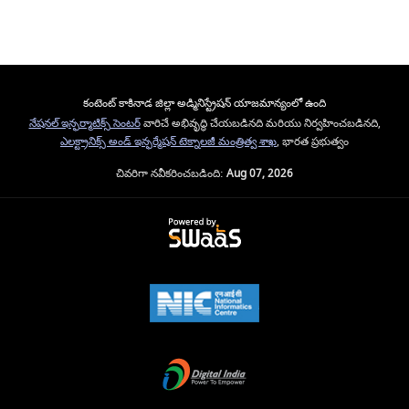
కంటెంట్ కాకినాడ జిల్లా అడ్మినిస్ట్రేషన్ యాజమాన్యంలో ఉంది
నేషనల్ ఇన్ఫర్మాటిక్స్ సెంటర్
వారిచే అభివృద్ధి చేయబడినది మరియు నిర్వహించబడినది,
ఎలక్ట్రానిక్స్ అండ్ ఇన్ఫర్మేషన్ టెక్నాలజీ మంత్రిత్వ శాఖ
, భారత ప్రభుత్వం
చివరిగా నవీకరించబడింది:
Aug 07, 2026