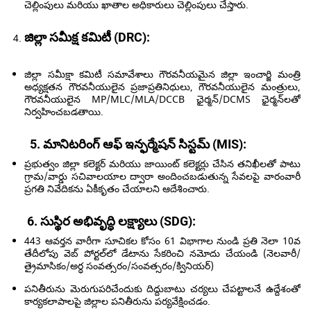
చెల్లింపులు మరియు ఖాతాల అధికారులు చెల్లింపులు చేస్తారు.
జిల్లా సమీక్ష కమిటీ (DRC):
జిల్లా సమీక్షా కమిటీ సమావేశాలు గౌరవనీయమైన జిల్లా ఇంచార్జి మంత్రి
అధ్యక్షతన గౌరవనీయులైన ప్రజాప్రతినిధులు, గౌరవనీయులైన మంత్రులు,
గౌరవనీయులైన MP/MLC/MLA/DCCB ఛైర్మన్/DCMS ఛైర్మన్‌లతో
నిర్వహించబడతాయి.
5. మానిటరింగ్ ఆఫ్ ఇన్ఫర్మేషన్ సిస్టమ్ (MIS):
ప్రభుత్వం జిల్లా కలెక్టర్ మరియు జాయింట్ కలెక్టర్లు చేసిన తనిఖీలతో పాటు
గ్రామ/వార్డు సచివాలయాల ద్వారా అందించబడుతున్న సేవలపై వారంవారీ
ప్రగతి నివేదికను ఏకీకృతం చేయాలని ఆదేశించారు.
6. సుస్థిర అభివృద్ధి లక్ష్యాలు (SDG):
443 ఆవర్తన వారీగా సూచికల కోసం 61 విభాగాల నుండి ప్రతి నెలా 10వ
తేదీలోపు వెబ్ పోర్టల్‌లో డేటాను సేకరించి నమోదు చేయండి (నెలవారీ/
త్రైమాసికం/అర్ధ సంవత్సరం/సంవత్సరం/క్వినియర్)
పనితీరును మెరుగుపరిచేందుకు దిద్దుబాటు చర్యలు చేపట్టాలనే ఉద్దేశంతో
కార్యకలాపాలపై జిల్లాల పనితీరును పర్యవేక్షించడం.