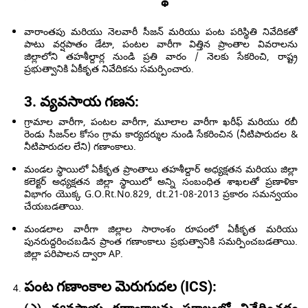
వారాంతపు మరియు నెలవారీ సీజన్ మరియు పంట పరిస్థితి నివేదికతో
పాటు వర్షపాతం డేటా, పంటల వారీగా విత్తిన ప్రాంతాల వివరాలను
జిల్లాలోని తహశీల్దార్ల నుండి ప్రతి వారం / నెలకు సేకరించి, రాష్ట్ర
ప్రభుత్వానికి ఏకీకృత నివేదికను సమర్పించారు.
3. వ్యవసాయ గణన:
గ్రామాల వారీగా, పంటల వారీగా, మూలాల వారీగా ఖరీఫ్ మరియు రబీ
రెండు సీజన్‌ల కోసం గ్రామ కార్యదర్శుల నుండి సేకరించిన (నీటిపారుదల &
నీటిపారుదల లేని) గణాంకాలు.
మండల స్థాయిలో ఏకీకృత ప్రాంతాలు తహశీల్దార్ అధ్యక్షతన మరియు జిల్లా
కలెక్టర్ అధ్యక్షతన జిల్లా స్థాయిలో అన్ని సంబంధిత శాఖలతో ప్రణాళికా
విభాగం యొక్క G.O.Rt.No.829, dt.21-08-2013 ప్రకారం సమన్వయం
చేయబడతాయి.
మండలాల వారీగా జిల్లాల సారాంశం రూపంలో ఏకీకృత మరియు
పునరుద్దరించబడిన ప్రాంత గణాంకాలు ప్రభుత్వానికి సమర్పించబడతాయి.
జిల్లా పరిపాలన ద్వారా AP.
పంట గణాంకాల మెరుగుదల (ICS):