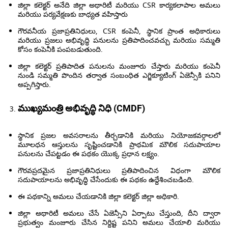
జిల్లా కలెక్టర్ అనేది జిల్లా అథారిటీ మరియు CSR కార్యకలాపాల అమలు
మరియు పర్యవేక్షణకు బాధ్యత వహిస్తారు
గౌరవనీయ ప్రజాప్రతినిధులు, CSR కంపెనీ, స్థానిక ప్రాంత అధికారులు
మరియు ప్రజలు అభివృద్ధి పనులను ప్రతిపాదించవచ్చు మరియు సమ్మతి
కోసం కంపెనీకి పంపబడుతుంది.
జిల్లా కలెక్టర్ ప్రతిపాదిత పనులను మంజూరు చేస్తారు మరియు కంపెనీ
నుండి సమ్మతి పొందిన తర్వాత సంబంధిత ఎగ్జిక్యూటింగ్ ఏజెన్సీకి పనిని
అప్పగిస్తారు.
ముఖ్యమంత్రి అభివృద్ధి నిధి (CMDF)
స్థానిక ప్రజల అవసరాలను తీర్చడానికి మరియు నియోజకవర్గాలలో
మూలధన ఆస్తులను సృష్టించడానికి ప్రాథమిక మౌలిక సదుపాయాల
పనులను చేపట్టడం ఈ పథకం యొక్క ప్రధాన లక్ష్యం.
గౌరవప్రదమైన ప్రజాప్రతినిధులు ప్రతిపాదించిన విధంగా మౌలిక
సదుపాయాలను అభివృద్ధి చేసేందుకు ఈ పథకం ఉద్దేశించబడింది.
ఈ పథకాన్ని అమలు చేయడానికి జిల్లా కలెక్టర్ జిల్లా అధికారి.
జిల్లా అథారిటీ అమలు చేసే ఏజెన్సీని ఏర్పాటు చేస్తుంది, దీని ద్వారా
ప్రభుత్వం మంజూరు చేసిన నిర్దిష్ట పనిని అమలు చేయాలి మరియు