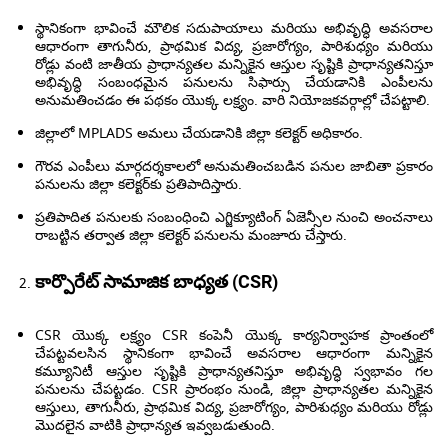
స్థానికంగా భావించే మౌలిక సదుపాయాలు మరియు అభివృద్ధి అవసరాల
ఆధారంగా తాగునీరు, ప్రాథమిక విద్య, ప్రజారోగ్యం, పారిశుధ్యం మరియు
రోడ్లు వంటి జాతీయ ప్రాధాన్యతల మన్నికైన ఆస్తుల సృష్టికి ప్రాధాన్యతనిస్తూ
అభివృద్ధి సంబంధమైన పనులను సిఫార్సు చేయడానికి ఎంపీలను
అనుమతించడం ఈ పథకం యొక్క లక్ష్యం. వారి నియోజకవర్గాల్లో చేపట్టాలి.
జిల్లాలో MPLADS అమలు చేయడానికి జిల్లా కలెక్టర్ అధికారం.
గౌరవ ఎంపీలు మార్గదర్శకాలలో అనుమతించబడిన పనుల జాబితా ప్రకారం
పనులను జిల్లా కలెక్టర్‌కు ప్రతిపాదిస్తారు.
ప్రతిపాదిత పనులకు సంబంధించి ఎగ్జిక్యూటింగ్ ఏజెన్సీల నుంచి అంచనాలు
రాబట్టిన తర్వాత జిల్లా కలెక్టర్ పనులను మంజూరు చేస్తారు.
కార్పొరేట్ సామాజిక బాధ్యత (CSR)
CSR యొక్క లక్ష్యం CSR కంపెనీ యొక్క కార్యనిర్వాహక ప్రాంతంలో
చేపట్టవలసిన స్థానికంగా భావించే అవసరాల ఆధారంగా మన్నికైన
కమ్యూనిటీ ఆస్తుల సృష్టికి ప్రాధాన్యతనిస్తూ అభివృద్ధి స్వభావం గల
పనులను చేపట్టడం.
CSR ప్రారంభం నుండి, జిల్లా ప్రాధాన్యతల మన్నికైన
ఆస్తులు, తాగునీరు, ప్రాథమిక విద్య, ప్రజారోగ్యం, పారిశుధ్యం మరియు రోడ్లు
మొదలైన వాటికి ప్రాధాన్యత ఇవ్వబడుతుంది.