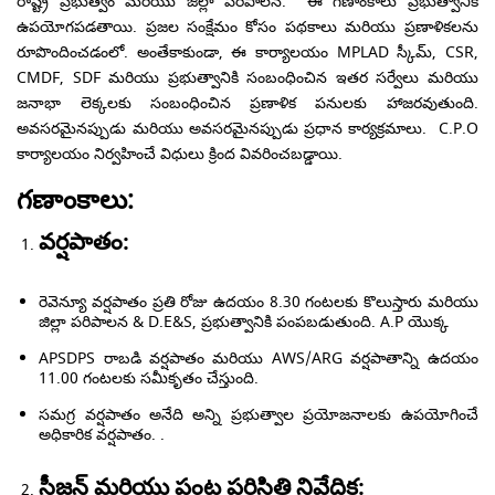
రాష్ట్ర ప్రభుత్వం మరియు జిల్లా పరిపాలన.
ఈ గణాంకాలు ప్రభుత్వానికి
ఉపయోగపడతాయి. ప్రజల సంక్షేమం కోసం పథకాలు మరియు ప్రణాళికలను
రూపొందించడంలో. అంతేకాకుండా, ఈ కార్యాలయం MPLAD స్కీమ్, CSR,
CMDF, SDF మరియు ప్రభుత్వానికి సంబంధించిన ఇతర సర్వేలు మరియు
జనాభా లెక్కలకు సంబంధించిన ప్రణాళిక పనులకు హాజరవుతుంది.
అవసరమైనప్పుడు మరియు అవసరమైనప్పుడు ప్రధాన కార్యక్రమాలు.
C.P.O
కార్యాలయం నిర్వహించే విధులు క్రింద వివరించబడ్డాయి.
గణాంకాలు:
వర్షపాతం:
రెవెన్యూ వర్షపాతం ప్రతి రోజు ఉదయం 8.30 గంటలకు కొలుస్తారు మరియు
జిల్లా పరిపాలన & D.E&S, ప్రభుత్వానికి పంపబడుతుంది. A.P యొక్క
APSDPS రాబడి వర్షపాతం మరియు AWS/ARG వర్షపాతాన్ని ఉదయం
11.00 గంటలకు సమీకృతం చేస్తుంది.
సమగ్ర వర్షపాతం అనేది అన్ని ప్రభుత్వాల ప్రయోజనాలకు ఉపయోగించే
అధికారిక వర్షపాతం. .
సీజన్ మరియు పంట పరిస్థితి నివేదిక: