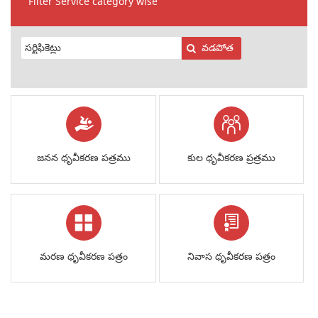
Filter Service category wise
వడపోత
జనన ధృవీకరణ పత్రము
కుల ధృవీకరణ ప్రత్రము
మరణ ధృవీకరణ పత్రం
నివాస ధృవీకరణ పత్రం