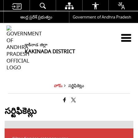
ఆంధ్ర ప్రదేశ్ ప్రభుత్వం
Government of Andhra Pradesh
కాకినాడ జిల్లా
KAKINADA DISTRICT
సర్టిఫికెట్లు
హోమ్
సర్టిఫికెట్లు