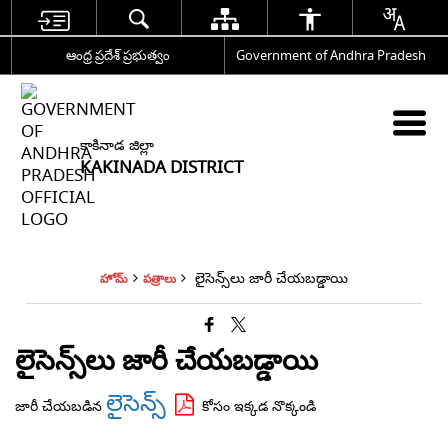
ఆంధ్ర ప్రదేశ్ ప్రభుత్వం
Government of Andhra Pradesh
కాకినాడ జిల్లా
KAKINADA DISTRICT
లైసెన్స్‌లు జారీ చేయబడ్డాయి
హోమ్
పత్రాలు
లైసెన్స్‌లు జారీ చేయబడ్డాయి
లైసెన్స్
జారీ చేయబడిన
కోసం ఇక్కడ నొక్కండి